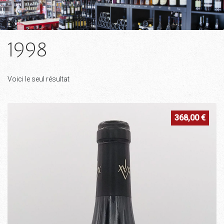
Conditions de vente
1998
Informations sur la livraison
Location de Tireuse à bières
Voici le seul résultat
Mentions légales
368,00
€
Mon compte
Panier
Politique de confidentialité
Promotions