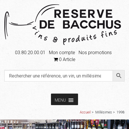
03.80.20.00.01
Mon compte
Nos promotions
0 Article
Aller
Aller
MENU
à
au
la
contenu
Accueil
Accueil
> Millésimes > 1998
navigation
Boutique