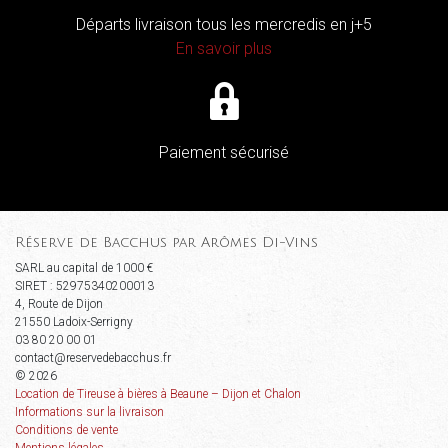
Départs livraison tous les mercredis en j+5
En savoir plus
Paiement sécurisé
Réserve de Bacchus par Arômes Di-Vins
SARL au capital de 1000 €
SIRET : 52975340200013
4, Route de Dijon
21550 Ladoix-Serrigny
03 80 20 00 01
contact@reservedebacchus.fr
© 2026
Location de Tireuse à bières à Beaune – Dijon et Chalon
Informations sur la livraison
Conditions de vente