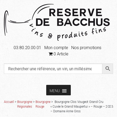
03.80.20.00.01
Mon compte
Nos promotions
0 Article
Aller
Aller
MENU
à
au
la
contenu
Accueil
Accueil
>
Bourgogne
>
Bourgogne
> Bourgogne Clos Vougeot Grand Cru
navigation
Régionales
Rouge
« Cuvée le Grand Maupertui » – Rouge – 2023
– Domaine Anne Gros
Boutique