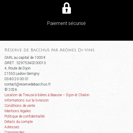
Paiement sécurisé
Réserve de Bacchus par Arômes Di-Vins
SARL au capital de 1000 €
SIRET : 52975340200013
4, Route de Dijon
21550 Ladoix-Serrigny
03 80 20 00 01
contact@reservedebacchus.fr
© 2026
Location de Tireuse à bières à Beaune – Dijon et Chalon
Informations sur la livraison
Conditions de vente
Mentions légales
Politique de confidentialité
Détails du compte
Adresses
Commandes