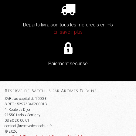
Départs livraison tous les mercredis en j+5
En savoir plus
Paiement sécurisé
Réserve de Bacchus par Arômes Di-Vins
SARL au capital de 1000 €
SIRET : 52975340200013
4, Route de Dijon
21550 Ladoix-Serrigny
03 80 20 00 01
contact@reservedebacchus.fr
© 2026