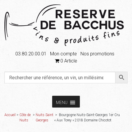
03.80.20.00.01
Mon compte
Nos promotions
0 Article
Aller
Aller
MENU
à
au
la
contenu
Accueil
Accueil
>
Côte de
>
Nuits Saint
> Bourgogne Nuits-Saint-Georges 1er Cru
navigation
Nuits
Georges
« Aux Torey » 2018 Domaine Chicotot
Boutique